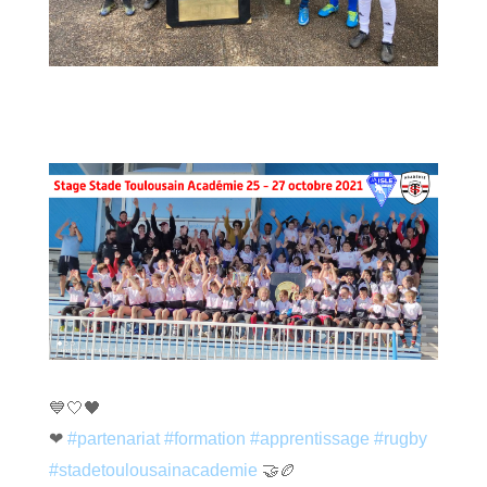
💙🤍🖤
❤
#partenariat
#formation
#apprentissage
#rugby
🤝🏉
#stadetoulousainacademie